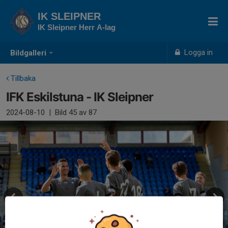
IK SLEIPNER
IK Sleipner Herr A-lag
Logga in
Bildgalleri
Tillbaka
IFK Eskilstuna - IK Sleipner
2024-08-10
|
Bild
45
av 87