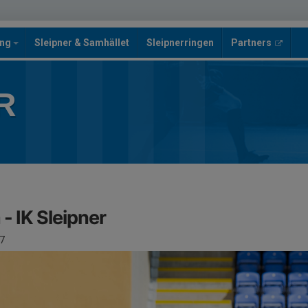
ing
Sleipner & Samhället
Sleipnerringen
Partners
R
 - IK Sleipner
7