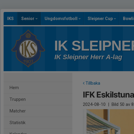
IKS
Senior
Ungdomsfotboll
Sleipner Cup
Bowl
IK SLEIPNE
IK Sleipner Herr A-lag
Tillbaka
Hem
IFK Eskilstuna
Truppen
2024-08-10
|
Bild
50
av 8
Matcher
Statistik