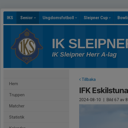
IKS
Senior
Ungdomsfotboll
Sleipner Cup
Bowl
IK SLEIPNE
IK Sleipner Herr A-lag
Tillbaka
Hem
IFK Eskilstuna
Truppen
2024-08-10
|
Bild
67
av 8
Matcher
Statistik