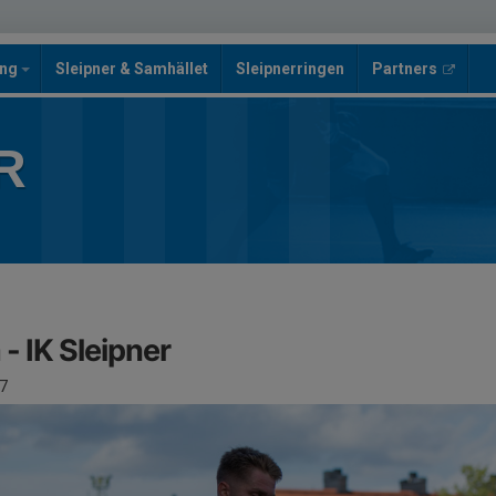
ing
Sleipner & Samhället
Sleipnerringen
Partners
R
 - IK Sleipner
7