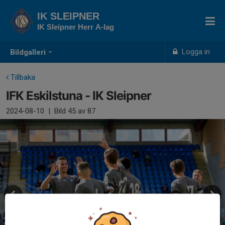
IK SLEIPNER
IK Sleipner Herr A-lag
Logga in
Bildgalleri
Tillbaka
IFK Eskilstuna - IK Sleipner
2024-08-10
|
Bild
45
av 87