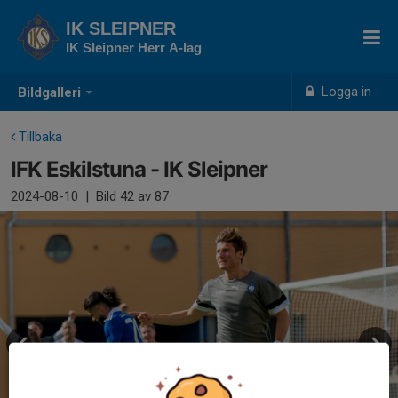
IK SLEIPNER
IK Sleipner Herr A-lag
Logga in
Bildgalleri
Tillbaka
IFK Eskilstuna - IK Sleipner
2024-08-10
|
Bild
42
av 87