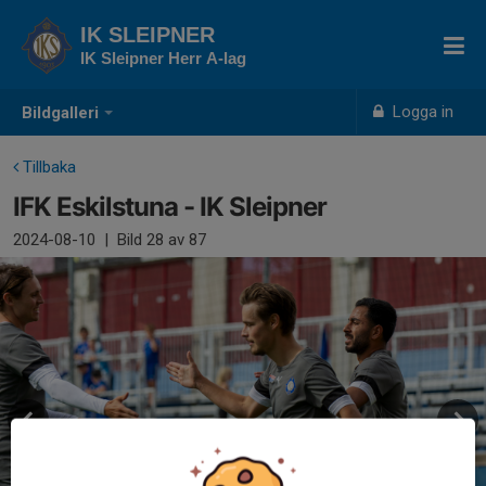
IK SLEIPNER
IK Sleipner Herr A-lag
Logga in
Bildgalleri
Tillbaka
IFK Eskilstuna - IK Sleipner
2024-08-10
|
Bild
28
av 87