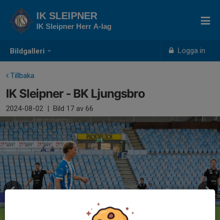
IK SLEIPNER
IK Sleipner Herr A-lag
Logga in
Bildgalleri
Tillbaka
IK Sleipner - BK Ljungsbro
2024-08-02
|
Bild
17
av 66