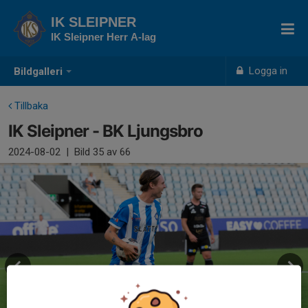
IK SLEIPNER
IK Sleipner Herr A-lag
Logga in
Bildgalleri
Tillbaka
IK Sleipner - BK Ljungsbro
2024-08-02
|
Bild
35
av 66