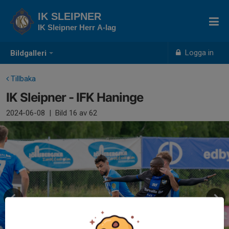
IK SLEIPNER
IK Sleipner Herr A-lag
Logga in
Bildgalleri
Tillbaka
IK Sleipner - IFK Haninge
2024-06-08
|
Bild
16
av 62