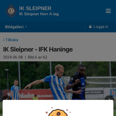
IK SLEIPNER
IK Sleipner Herr A-lag
Logga in
Bildgalleri
Tillbaka
IK Sleipner - IFK Haninge
2024-06-08
|
Bild
6
av 62