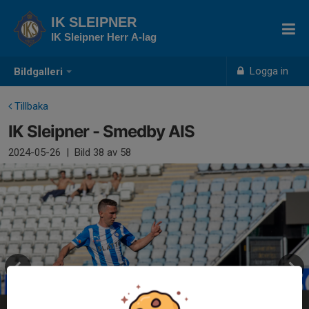
IK SLEIPNER
IK Sleipner Herr A-lag
Logga in
Bildgalleri
Tillbaka
IK Sleipner - Smedby AIS
2024-05-26
|
Bild
38
av 58