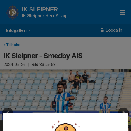
IK SLEIPNER
IK Sleipner Herr A-lag
Logga in
Bildgalleri
Tillbaka
IK Sleipner - Smedby AIS
2024-05-26
|
Bild
33
av 58