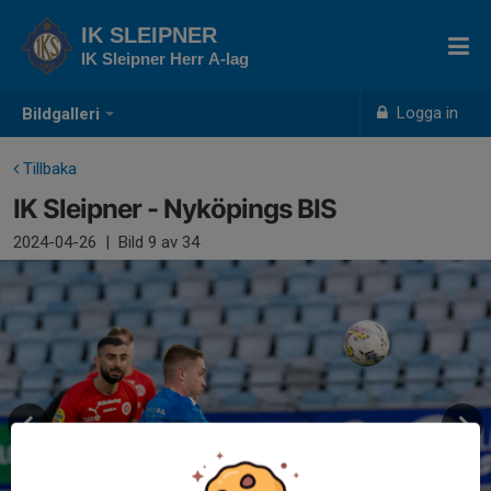
IK SLEIPNER
IK Sleipner Herr A-lag
Logga in
Bildgalleri
Tillbaka
IK Sleipner - Nyköpings BIS
2024-04-26
|
Bild
9
av 34