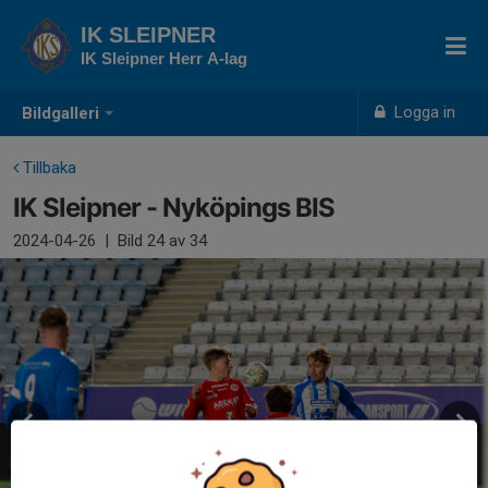
IK SLEIPNER
IK Sleipner Herr A-lag
Logga in
Bildgalleri
Tillbaka
IK Sleipner - Nyköpings BIS
2024-04-26
|
Bild
24
av 34