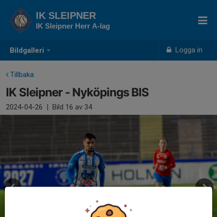
IK SLEIPNER
IK Sleipner Herr A-lag
Logga in
Bildgalleri
Tillbaka
IK Sleipner - Nyköpings BIS
2024-04-26
|
Bild
16
av 34