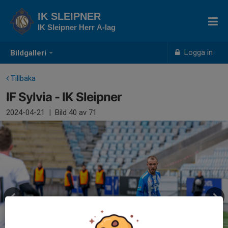
IK SLEIPNER
IK Sleipner Herr A-lag
Logga in
Bildgalleri
Tillbaka
IF Sylvia - IK Sleipner
2024-04-21
|
Bild
40
av 71