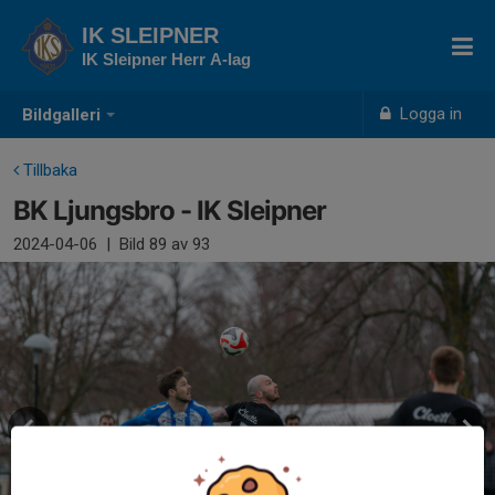
IK SLEIPNER
IK Sleipner Herr A-lag
Logga in
Bildgalleri
Tillbaka
BK Ljungsbro - IK Sleipner
2024-04-06
|
Bild
89
av 93