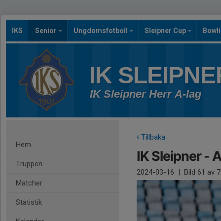
IKS
Senior
Ungdomsfotboll
Sleipner Cup
Bowl
IK SLEIPNE
IK Sleipner Herr A-lag
Tillbaka
Hem
IK Sleipner - 
Truppen
2024-03-16
|
Bild
61
av 7
Matcher
Statistik