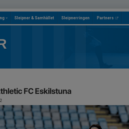
ing
Sleipner & Samhället
Sleipnerringen
Partners
R
Athletic FC Eskilstuna
2