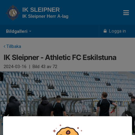
IK SLEIPNER
IK Sleipner Herr A-lag
Logga in
Bildgalleri
Tillbaka
IK Sleipner - Athletic FC Eskilstuna
2024-03-16
|
Bild
43
av 72