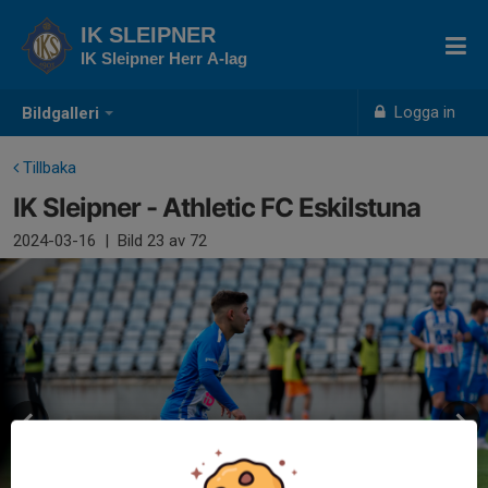
IK SLEIPNER
IK Sleipner Herr A-lag
Logga in
Bildgalleri
Tillbaka
IK Sleipner - Athletic FC Eskilstuna
2024-03-16
|
Bild
23
av 72