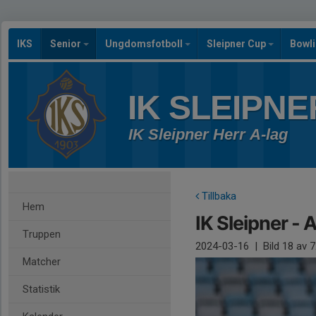
IKS
Senior
Ungdomsfotboll
Sleipner Cup
Bowl
IK SLEIPNE
IK Sleipner Herr A-lag
Tillbaka
Hem
IK Sleipner - 
Truppen
2024-03-16
|
Bild
18
av 7
Matcher
Statistik