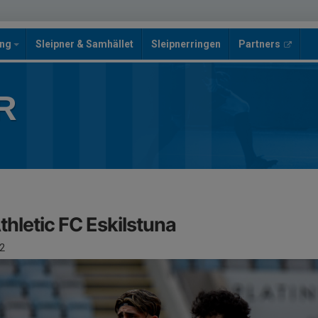
ing
Sleipner & Samhället
Sleipnerringen
Partners
R
Athletic FC Eskilstuna
2