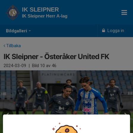
IK SLEIPNER
IK Sleipner Herr A-lag
Logga in
Bildgalleri
Tillbaka
IK Sleipner - Österåker United FK
2024-03-09
|
Bild
10
av 46