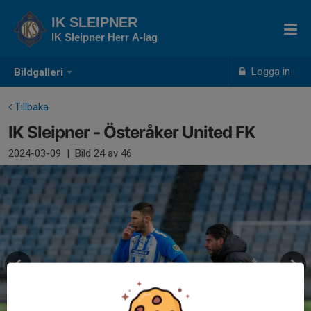
IK SLEIPNER
IK Sleipner Herr A-lag
Logga in
Bildgalleri
Tillbaka
IK Sleipner - Österåker United FK
2024-03-09
|
Bild
24
av 46