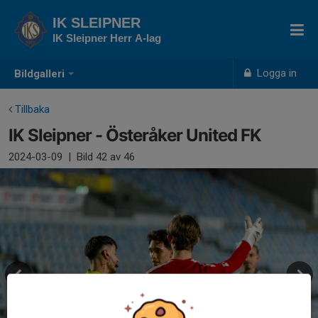
IK SLEIPNER
IK Sleipner Herr A-lag
Logga in
Bildgalleri
Tillbaka
IK Sleipner - Österåker United FK
2024-03-09
|
Bild
42
av 46