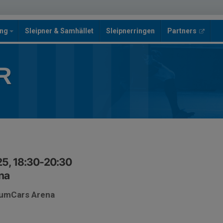
ing
Sleipner & Samhället
Sleipnerringen
Partners
R
25, 18:30-20:30
na
inumCars Arena