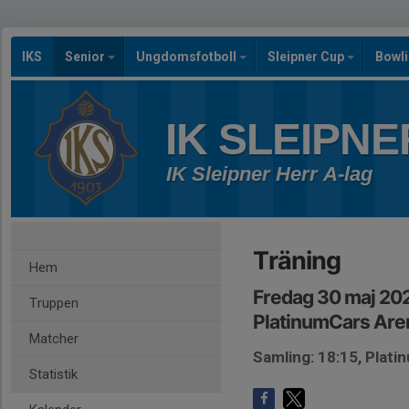
IKS
Senior
Ungdomsfotboll
Sleipner Cup
Bowl
IK SLEIPNE
IK Sleipner Herr A-lag
Träning
Hem
Fredag 30 maj 20
Truppen
PlatinumCars Are
Matcher
Samling: 18:15, Plat
Statistik