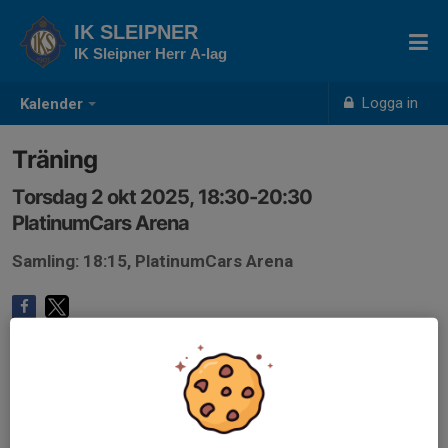
IK SLEIPNER
IK Sleipner Herr A-lag
Logga in
Kalender
Träning
Torsdag 2 okt 2025, 18:30-20:30
PlatinumCars Arena
Samling: 18:15, PlatinumCars Arena