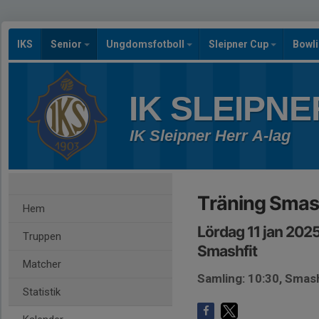
IKS
Senior
Ungdomsfotboll
Sleipner Cup
Bowl
IK SLEIPNE
IK Sleipner Herr A-lag
Träning Smas
Hem
Lördag 11 jan 202
Truppen
Smashfit
Matcher
Samling: 10:30, Smash
Statistik