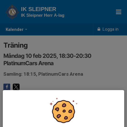
IK SLEIPNER
IK Sleipner Herr A-lag
Logga in
Kalender
Träning
Måndag 10 feb 2025, 18:30-20:30
PlatinumCars Arena
Samling: 18:15, PlatinumCars Arena