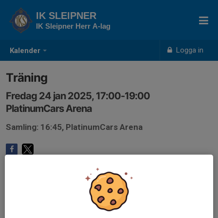
IK SLEIPNER
IK Sleipner Herr A-lag
Logga in
Kalender
Träning
Fredag 24 jan 2025, 17:00-19:00
PlatinumCars Arena
Samling: 16:45, PlatinumCars Arena