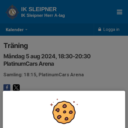
IK SLEIPNER
IK Sleipner Herr A-lag
Logga in
Kalender
Träning
Måndag 5 aug 2024, 18:30-20:30
PlatinumCars Arena
Samling: 18:15, PlatinumCars Arena