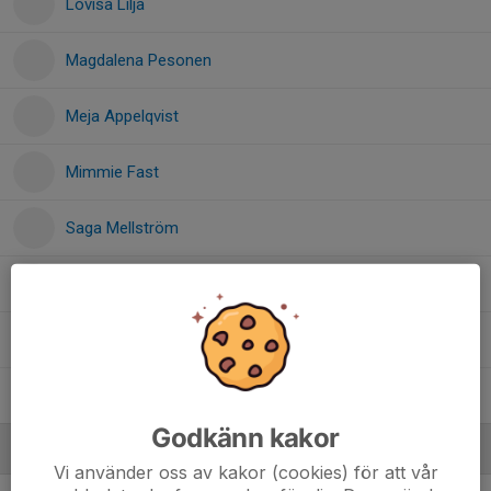
Lovisa Lilja
Magdalena Pesonen
Meja Appelqvist
Mimmie Fast
Saga Mellström
Sara Tarek Abed
Wilma Davidsson
Yasmina Torres
Godkänn kakor
Ledare
Vi använder oss av kakor (cookies) för att vår