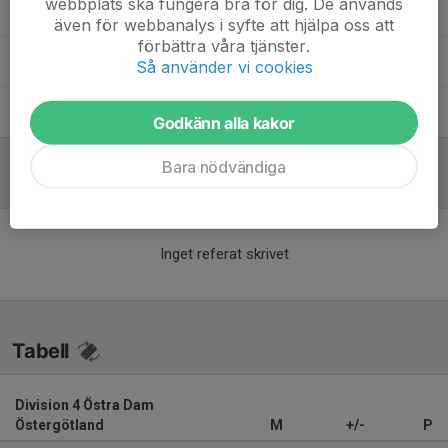
webbplats ska fungera bra för dig. De används
Jason Mellström
Huvudtränare
även för webbanalys i syfte att hjälpa oss att
förbättra våra tjänster.
Noel Arvehell
Lagledare
Så använder vi cookies
Stefan Rahm
Huvudtränare
Godkänn alla kakor
Bara nödvändiga
Referat
Inget referat skrivet
Tabell
Division 4 Östra Dam
Östergötland
M
+/-
P