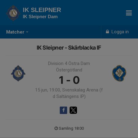
IK SLEIPNER
IK Sleipner Dam
Logga in
Matcher
IK Sleipner - Skärblacka IF
Division 4 Östra Dam
Östergötland
1 - 0
15 jun, 19:00, Svenskalag Arena (f
d Saltängens IP)
Samling 18:00