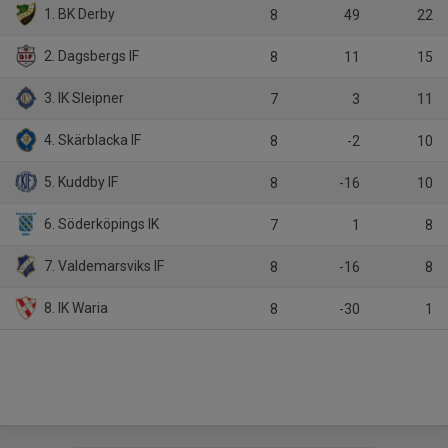
1. BK Derby
8
49
22
2. Dagsbergs IF
8
11
15
3. IK Sleipner
7
3
11
4. Skärblacka IF
8
-2
10
5. Kuddby IF
8
-16
10
6. Söderköpings IK
7
1
8
7. Valdemarsviks IF
8
-16
8
8. IK Waria
8
-30
1