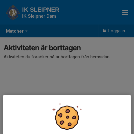
IK SLEIPNER
IK Sleipner Dam
Logga in
Matcher
Aktiviteten är borttagen
Aktiviteten du försöker nå är borttagen från hemsidan.