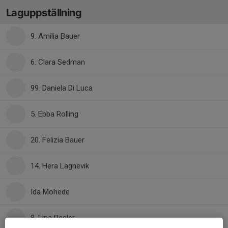
Laguppställning
9. Amilia Bauer
6. Clara Sedman
99. Daniela Di Luca
5. Ebba Rolling
20. Felizia Bauer
14. Hera Lagnevik
Ida Mohede
8. Lina Pegler