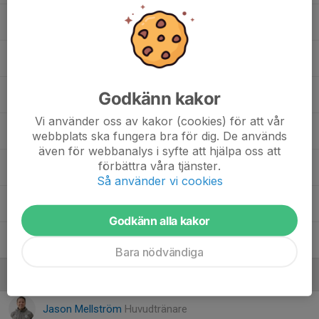
7. Nina Dahlholm
1. Saga Algstrand
Godkänn kakor
1. Sandra Lindahl
Vi använder oss av kakor (cookies) för att vår
18. Sarah Lyppert Thomsson
webbplats ska fungera bra för dig. De används
även för webbanalys i syfte att hjälpa oss att
förbättra våra tjänster.
10. Simona Ågren
Så använder vi cookies
Tilda Pegler
Godkänn alla kakor
3. Wendy Saxholm
Bara nödvändiga
Ledare
Jason Mellström
Huvudtränare