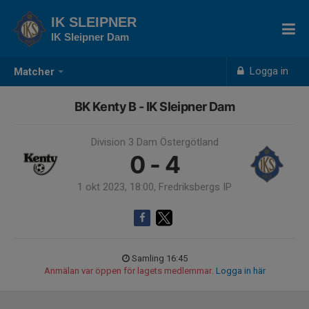
IK SLEIPNER
IK Sleipner Dam
Logga in
Matcher
BK Kenty B - IK Sleipner Dam
Division 3 Dam Östergötland
0 - 4
1 okt 2023, 18:00, Fredriksbergs IP
Samling 16:45
Anmälan var öppen för lagets medlemmar.
Logga in här