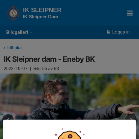
IK SLEIPNER
IK Sleipner Dam
Logga in
Bildgalleri
Tillbaka
IK Sleipner dam - Eneby BK
2023-10-07
|
Bild
55
av 63