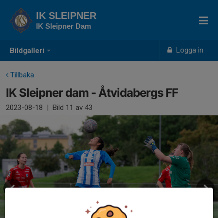
IK SLEIPNER
IK Sleipner Dam
Logga in
Bildgalleri
Tillbaka
IK Sleipner dam - Åtvidabergs FF
2023-08-18
|
Bild
11
av 43