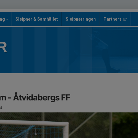
ing
Sleipner & Samhället
Sleipnerringen
Partners
R
am - Åtvidabergs FF
3