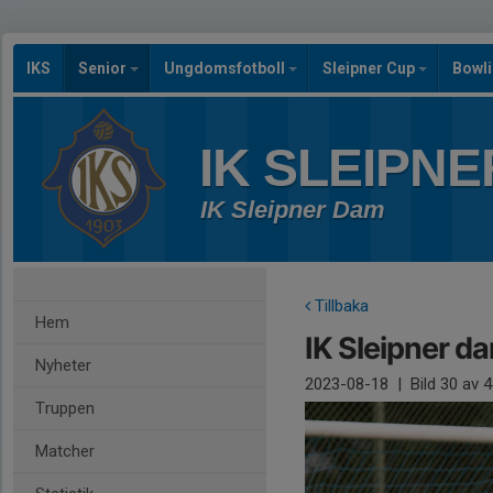
IKS
Senior
Ungdomsfotboll
Sleipner Cup
Bowl
IK SLEIPNE
IK Sleipner Dam
Tillbaka
Hem
IK Sleipner d
Nyheter
2023-08-18
|
Bild
30
av 4
Truppen
Matcher