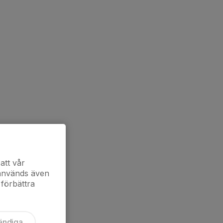
att vår
 används även
 förbättra
ändiga