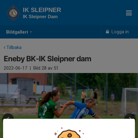
IK SLEIPNER
IK Sleipner Dam
Logga in
Bildgalleri
Tillbaka
Eneby BK-IK Sleipner dam
2023-06-17
|
Bild
28
av 51