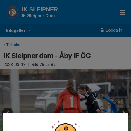
IK SLEIPNER
IK Sleipner Dam
Logga in
Bildgalleri
Tillbaka
IK Sleipner dam - Åby IF ÖC
2023-03-18
|
Bild
76
av 89