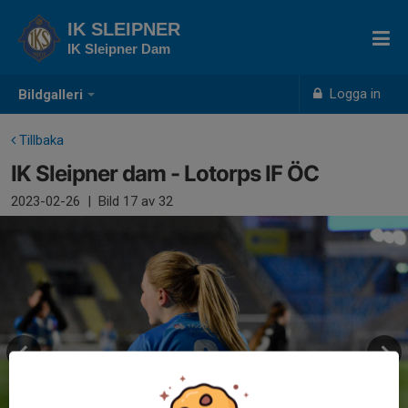
IK SLEIPNER
IK Sleipner Dam
Logga in
Bildgalleri
Tillbaka
IK Sleipner dam - Lotorps IF ÖC
2023-02-26
|
Bild
17
av 32