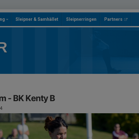
ing
Sleipner & Samhället
Sleipnerringen
Partners
R
am - BK Kenty B
4