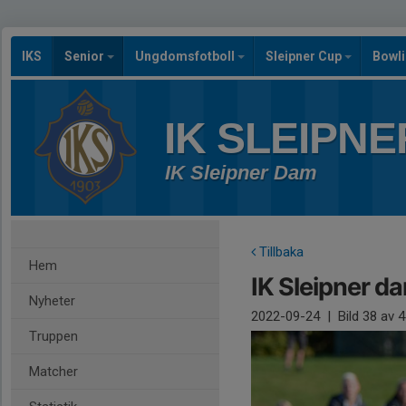
IKS
Senior
Ungdomsfotboll
Sleipner Cup
Bowl
IK SLEIPNE
IK Sleipner Dam
Tillbaka
Hem
IK Sleipner d
Nyheter
2022-09-24
|
Bild
38
av 4
Truppen
Matcher