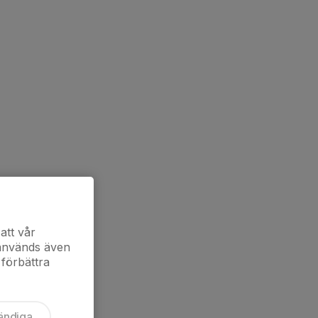
att vår
 används även
 förbättra
ändiga