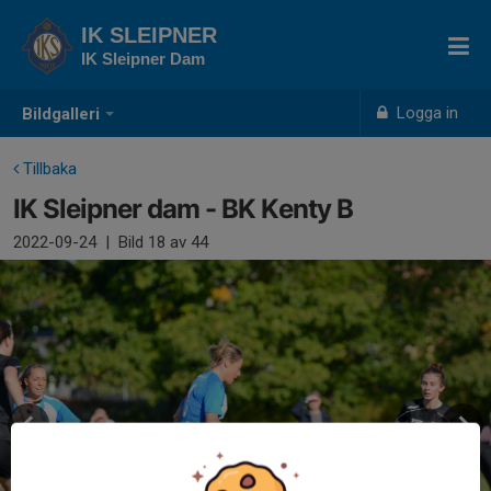
IK SLEIPNER
IK Sleipner Dam
Logga in
Bildgalleri
Tillbaka
IK Sleipner dam - BK Kenty B
2022-09-24
|
Bild
18
av 44