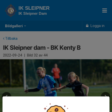
IK SLEIPNER
IK Sleipner Dam
Logga in
Bildgalleri
Tillbaka
IK Sleipner dam - BK Kenty B
2022-09-24
|
Bild
32
av 44