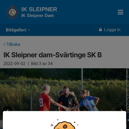
IK SLEIPNER
IK Sleipner Dam
Logga in
Bildgalleri
Tillbaka
IK Sleipner dam-Svärtinge SK B
2022-09-02
|
Bild
3
av 34