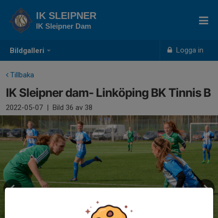
IK SLEIPNER
IK Sleipner Dam
Logga in
Bildgalleri
Tillbaka
IK Sleipner dam- Linköping BK Tinnis B
2022-05-07
|
Bild
36
av 38