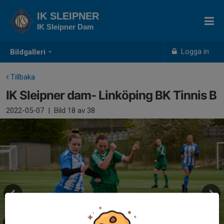
IK SLEIPNER
IK Sleipner Dam
Logga in
Bildgalleri
Tillbaka
IK Sleipner dam- Linköping BK Tinnis B
2022-05-07
|
Bild
18
av 38