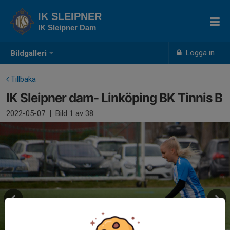
IK SLEIPNER
IK Sleipner Dam
Logga in
Bildgalleri
Tillbaka
IK Sleipner dam- Linköping BK Tinnis B
2022-05-07
|
Bild
1
av 38