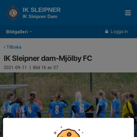
IK SLEIPNER
IK Sleipner Dam
Logga in
Bildgalleri
Tillbaka
IK Sleipner dam-Mjölby FC
2021-09-11
|
Bild
16
av 37