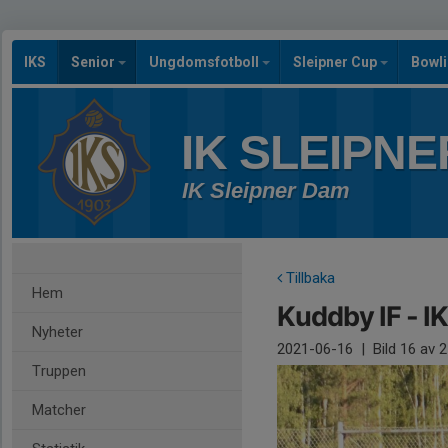
IKS
Senior
Ungdomsfotboll
Sleipner Cup
Bowl
IK SLEIPNE
IK Sleipner Dam
Tillbaka
Hem
Kuddby IF - I
Nyheter
2021-06-16
|
Bild
16
av 2
Truppen
Matcher