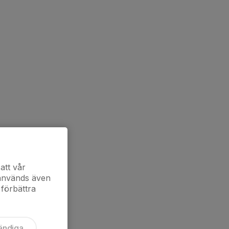
att vår
 används även
 förbättra
ändiga