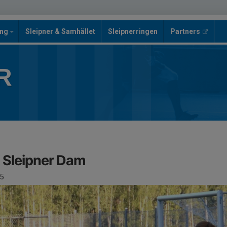
ing
Sleipner & Samhället
Sleipnerringen
Partners
R
K Sleipner Dam
5