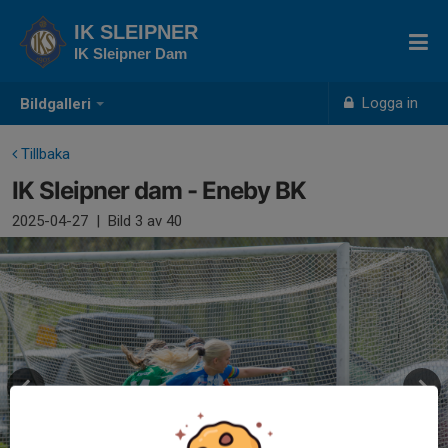
IK SLEIPNER
IK Sleipner Dam
Logga in
Bildgalleri
Tillbaka
IK Sleipner dam - Eneby BK
2025-04-27
|
Bild
3
av 40