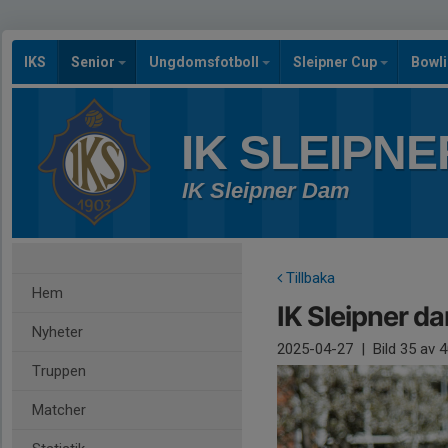
IKS
Senior
Ungdomsfotboll
Sleipner Cup
Bowl
IK SLEIPNE
IK Sleipner Dam
Tillbaka
Hem
IK Sleipner d
Nyheter
2025-04-27
|
Bild
35
av 4
Truppen
Matcher