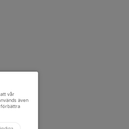
att vår
 används även
 förbättra
ändiga