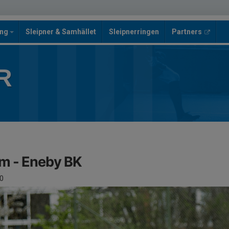
ing
Sleipner & Samhället
Sleipnerringen
Partners
R
am - Eneby BK
0